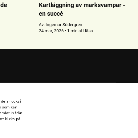
ade
Kartläggning av marksvampar -
en succé
Av:
Ingemar Södergren
24 mar, 2026 • 1 min att läsa
i delar också
s som kan
amlat in från
tt klicka på