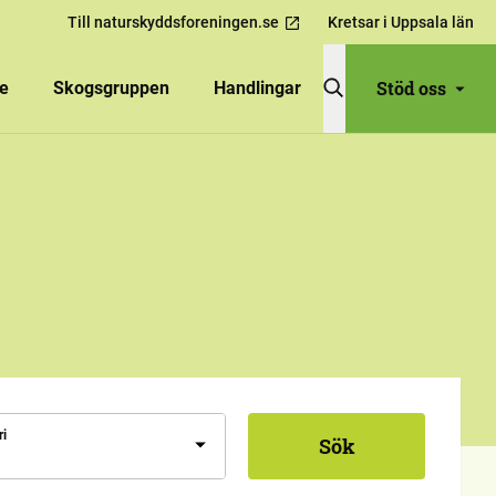
Till naturskyddsforeningen.se
Kretsar i Uppsala län
Stöd oss
se
Skogsgruppen
Handlingar
ri
Sök