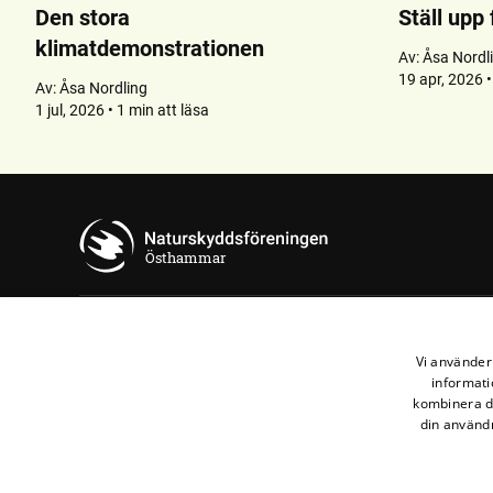
Den stora
Ställ upp
klimatdemonstrationen
Av:
Åsa Nordl
19 apr, 2026 •
Av:
Åsa Nordling
1 jul, 2026 • 1 min att läsa
Östhammar
Kontakta oss
Vi använder 
informati
Naturskyddsföreningen Östhammar
kombinera de
din användn
Maila oss